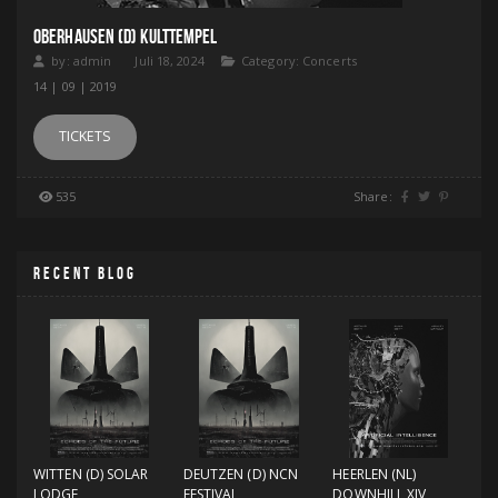
OBERHAUSEN (D) KULTTEMPEL
by:
admin
Juli 18, 2024
Category:
Concerts
14 | 09 | 2019
TICKETS
535
Share:
RECENT BLOG
WITTEN (D) SOLAR
DEUTZEN (D) NCN
HEERLEN (NL)
LODGE
FESTIVAL
DOWNHILL XIV