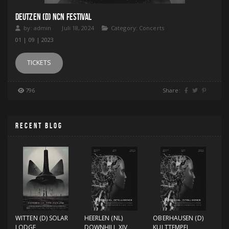
DEUTZEN (D) NCN FESTIVAL
by:
admin
Juli 18, 2024
Category:
Concerts
01 | 09 | 2023
TICKETS
796
Share:
RECENT BLOG
WITTEN (D) SOLAR
HEERLEN (NL)
OBERHAUSEN (D)
LODGE
DOWNHILL XIV
KULTTEMPEL